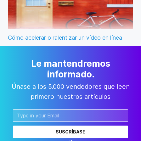
Cómo acelerar o ralentizar un vídeo en línea
Le mantendremos
informado.
Únase a los 5.000 vendedores que leen
primero nuestros artículos
SUSCRÍBASE
a