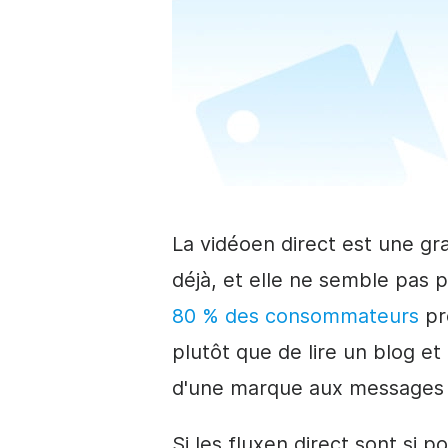
La
vidéo
en direct
est une gr
déjà, et elle ne semble pas p
80 % des consommateurs
pr
plutôt que de lire un blog e
d'une marque aux messages 
Si les flux
en direct
sont si po