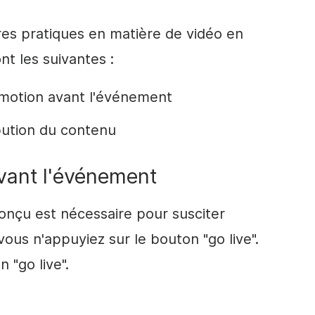
res pratiques en matière de
vidéo
en
nt les suivantes :
motion
avant l'événement
ibution du contenu
vant l'événement
onçu est nécessaire pour susciter
vous n'appuyiez sur le bouton "go live".
on "go
live
".