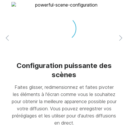
age
Configuration puissante des
scènes
Prof
pou
otre
Faites glisser, redimensionnez et faites pivoter
plan
usez
les éléments à l'écran comme vous le souhaitez
vot
ne
pour obtenir la meilleure apparence possible pour
 avec
votre diffusion. Vous pouvez enregistrer vos
préréglages et les utiliser pour d'autres diffusions
en direct.