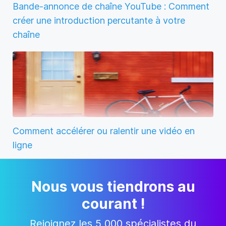
Bande-annonce de chaîne YouTube : Comment
créer une introduction percutante à votre
chaîne
Comment accélérer ou ralentir une vidéo en
ligne
Nous vous tiendrons au
courant !
Rejoignez les 5 000 spécialistes du