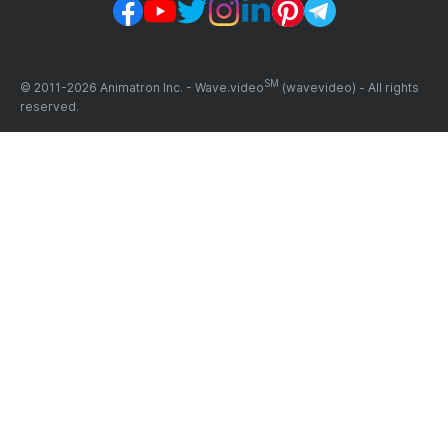
SM
© 2011-
2026
Animatron Inc. - Wave.video
(wavevideo) - All rights
reserved.