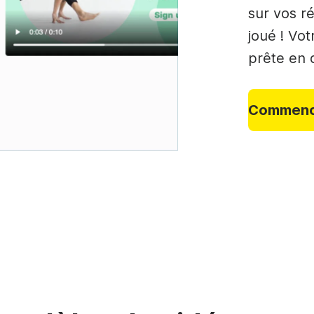
sur vos ré
joué ! Vo
prête en 
Commence