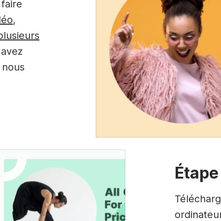
faire
déo
,
plusieurs
 avez
- nous
Étape
Télécharg
ordinateu