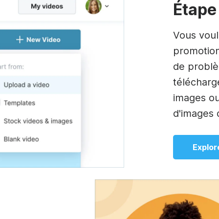
Étape
Vous voul
promotion
de problèm
télécharg
images ou
d'images 
Explor