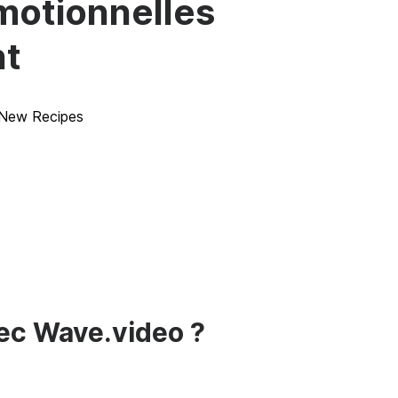
motionnelles
nt
ec Wave.video ?