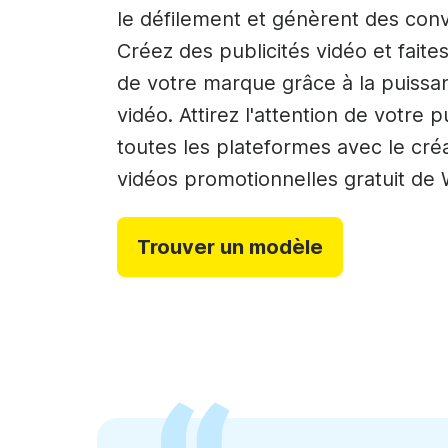
Créateur de collages vi
le défilement et génèrent des conv
Créateur de GIF
Créez des publicités vidéo et faite
See all →
de votre marque grâce à la puissa
See all →
vidéo. Attirez l'attention de votre p
toutes les plateformes avec le cré
vidéos promotionnelles gratuit de 
Trouver un modèle