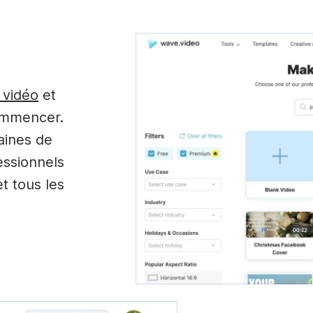
 vidéo
et
ommencer.
aines de
essionnels
et tous les