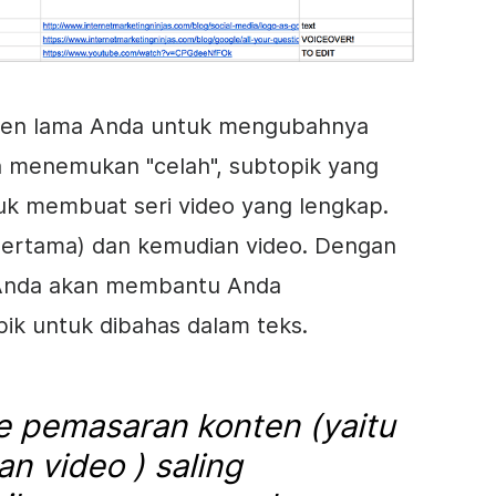
ten
lama Anda untuk mengubahnya
n menemukan "celah", subtopik yang
tuk membuat seri
video
yang lengkap.
 (pertama) dan kemudian video. Dengan
o Anda akan membantu Anda
ik untuk dibahas dalam
teks
.
e pemasaran
konten
(yaitu
an
video
) saling