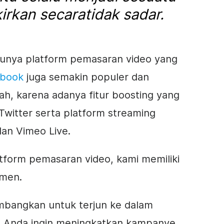
irkan
secara
tidak sadar
.
tunya platform
pemasaran video
yang
ebook
juga semakin populer dan
h, karena adanya fitur boosting yang
Twitter serta platform streaming
dan Vimeo Live.
atform
pemasaran video
, kami memiliki
imen.
bangkan untuk terjun ke dalam
u Anda ingin meningkatkan kampanye