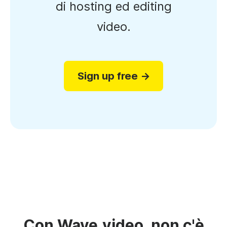
di hosting ed editing
video.
Sign up free →
Con Wave.video, non c'è