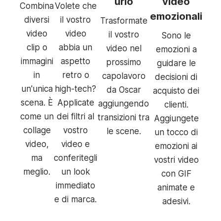
urlo
video
Combina
Volete che
emozionali
diversi
il vostro
Trasformate
video
video
il vostro
Sono le
clip o
abbia un
video nel
emozioni a
immagini
aspetto
prossimo
guidare le
in
retro o
capolavoro
decisioni di
un'unica
high-tech?
da Oscar
acquisto dei
scena. È
Applicate
aggiungendo
clienti.
come un
dei filtri al
transizioni tra
Aggiungete
collage
vostro
le scene.
un tocco di
video,
video e
emozioni ai
ma
conferitegli
vostri video
meglio.
un look
con GIF
immediato
animate e
e di marca.
adesivi.