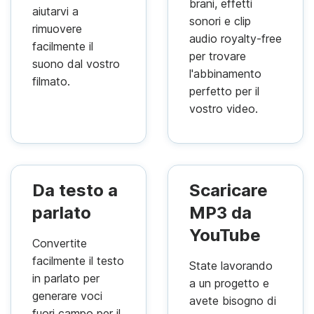
brani, effetti
aiutarvi a
sonori e clip
rimuovere
audio royalty-free
facilmente il
per trovare
suono dal vostro
l'abbinamento
filmato.
perfetto per il
vostro video.
Da testo a
Scaricare
parlato
MP3 da
YouTube
Convertite
facilmente il testo
State lavorando
in parlato per
a un progetto e
generare voci
avete bisogno di
fuori campo per il