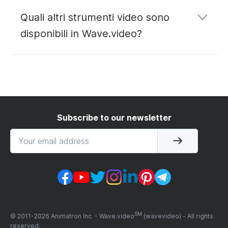
convertitore da YouTube a MP3
Quali altri strumenti video sono
disponibili in Wave.video?
editing
hosting
streaming live
Subscribe to our newsletter
SM
© 2011-
2026
Animatron Inc. - Wave.video
(wavevideo) - All rights
reserved.