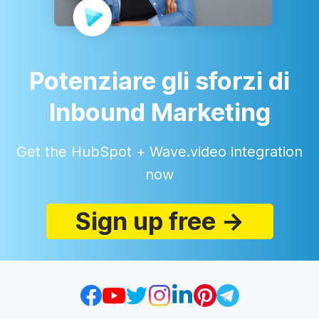
Potenziare gli sforzi di
Inbound Marketing
Get the HubSpot + Wave.video integration
now
Sign up free →