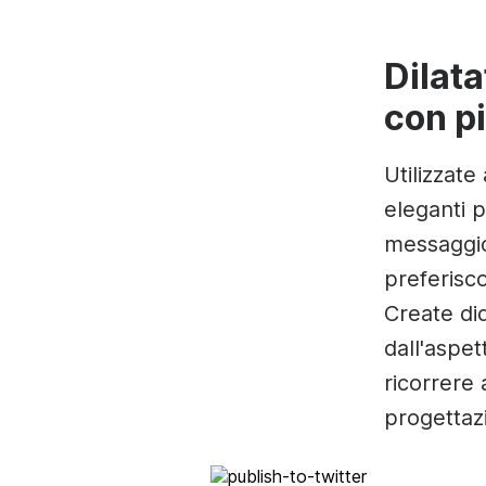
Dilata
con pi
Utilizzate
eleganti p
messaggio
preferisco
Create did
dall'aspe
ricorrere
progettaz