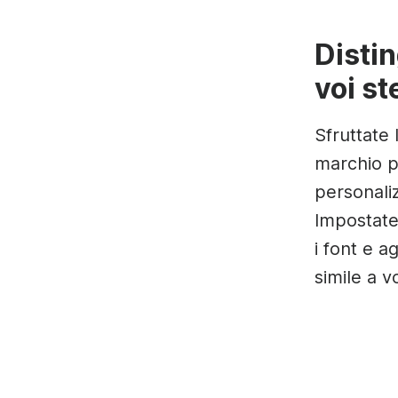
Disti
voi st
Sfruttate 
marchio p
personaliz
Impostate 
i font e a
simile a vo