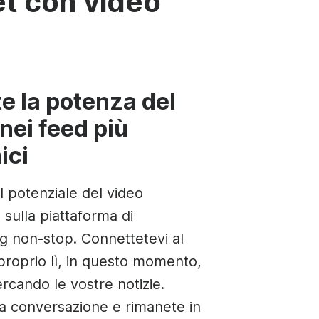
eet con video
per YouTube
Lettore video con marchio
S
uti
Inviare il video via e-mail
See all →
S
e la potenza del
nei feed più
ici
il potenziale del video
sulla piattaforma di
ng non-stop. Connettetevi al
proprio lì, in questo momento,
rcando le vostre notizie.
la conversazione e rimanete in