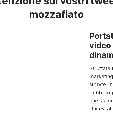
ttenzione sui vostri tw
deo
Testo animato
Fotogramma video
Realizzare video 
Voce fuori campo
Calendario dei conten
mozzafiato
Creatore di meme
Sottotitolatore
See all →
See all →
See all →
See all →
Portat
video 
dinam
Sfruttate 
marketing 
storytelli
pubblico 
che sta ce
Unitevi al