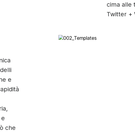
cima alle 
Twitter +
nica
delli
ne e
rapidità
ia,
 e
iò che