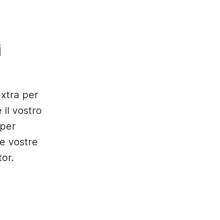
i
xtra per
 il vostro
 per
e vostre
tor.