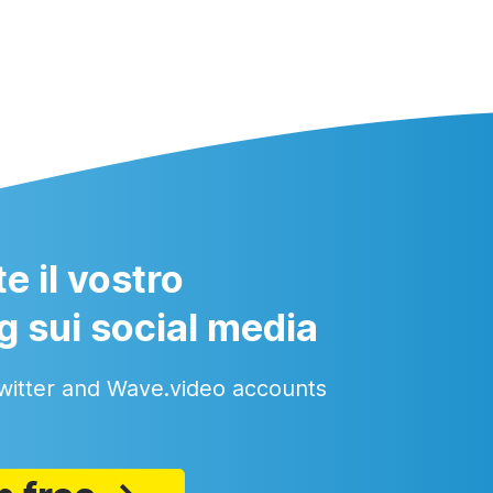
e il vostro
g sui social media
witter and Wave.video accounts