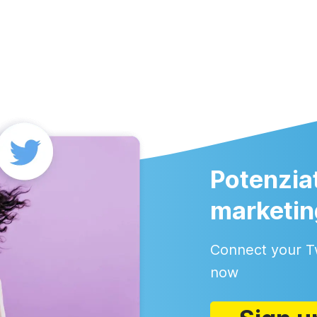
Potenziat
marketin
Connect your T
now