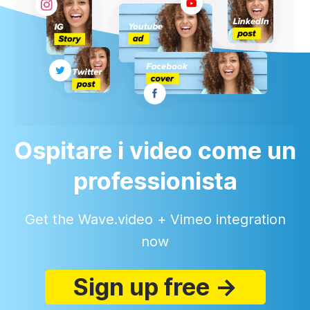
Ospitare i video come un
professionista
Get the Wave.video + Vimeo integration
now
Sign up free →