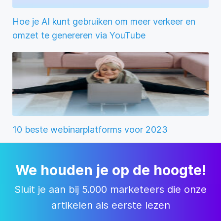
Hoe je AI kunt gebruiken om meer verkeer en
omzet te genereren via YouTube
10 beste webinarplatforms voor 2023
We houden je op de hoogte!
Sluit je aan bij 5.000 marketeers die onze
artikelen als eerste lezen