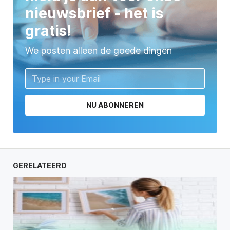
nieuwsbrief - het is
gratis!
We posten alleen de goede dingen
NU ABONNEREN
GERELATEERD