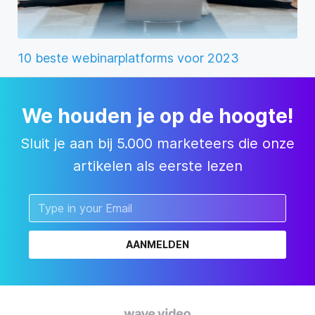
10 beste webinarplatforms voor 2023
We houden je op de hoogte!
Sluit je aan bij 5.000 marketeers die onze
artikelen als eerste lezen
AANMELDEN