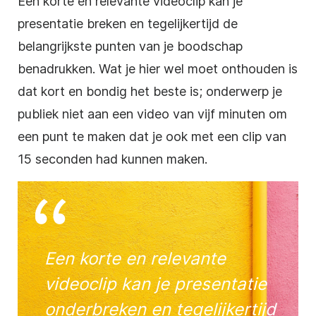
Een korte en relevante
videoclip
kan je
presentatie
breken en tegelijkertijd de
belangrijkste punten van je boodschap
benadrukken. Wat je hier wel moet onthouden is
dat kort en bondig het beste is; onderwerp je
publiek niet aan een
video
van vijf minuten om
een punt te maken dat je ook met een clip van
15 seconden had kunnen maken.
Een korte en relevante
videoclip
kan je
presentatie
onderbreken en tegelijkertijd