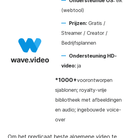
Ondersteunde OS:
elk
(webtool)
Prijzen:
Gratis /
Streamer / Creator /
Bedrijfsplannen
Ondersteuning HD-
video:
ja
*1000+
voorontworpen
sjablonen; royalty-vrije
bibliotheek met afbeeldingen
en audio; ingebouwde voice-
over
Om het predicaat beste algemene video te