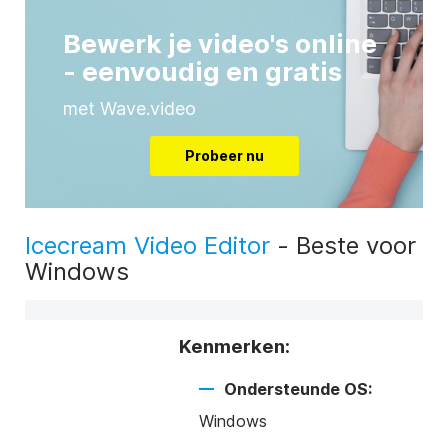
Bewerk je video's online
- eenvoudig en gratis
met Wave.video
Probeer nu
Icecream Video Editor
- Beste voor
Windows
Kenmerken:
Ondersteunde OS:
Windows