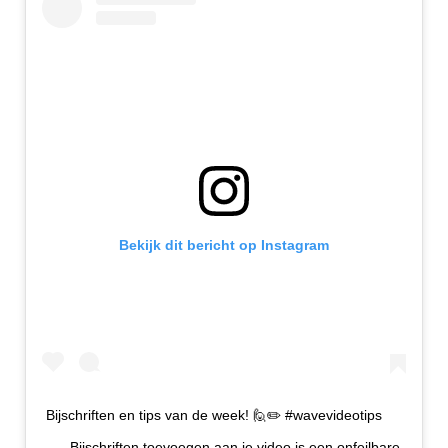
Bekijk dit bericht op Instagram
Bijschriften en tips van de week! 🙋✏️ #wavevideotips
⠀⠀ Bijschriften toevoegen aan je video is een onfeilbare