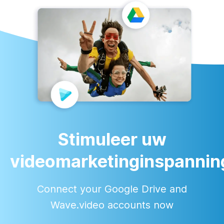
Stimuleer uw
videomarketinginspannin
Connect your Google Drive and
Wave.video accounts now