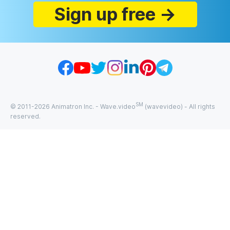
Sign up free →
SM
© 2011-
2026
Animatron Inc. - Wave.video
(wavevideo) - All rights
reserved.