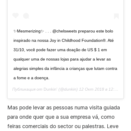
✨Mesmerizing✨ . . . @chelsweets preparou este bolo
inspirado na nossa Joy in Childhood Foundation®. Até
31/10, você pode fazer uma doação de US $ 1 em
qualquer uma de nossas lojas para ajudar a levar as
alegrias simples da infância a crianças que lutam contra
a fome e a doença.
Публикация от
Dunkin'
(@dunkin)
12 Окт 2018 в 12:01 PDT
Mas pode levar as pessoas numa visita guiada
para onde quer que a sua empresa vá, como
feiras comerciais do sector ou palestras. Leve