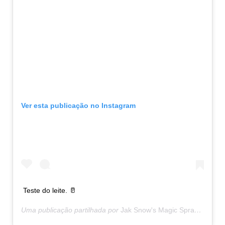
Ver esta publicação no Instagram
Teste do leite. 🥛
Uma publicação partilhada por
Jak Snow's Magic Spray
(@magi