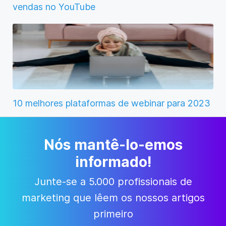
vendas no YouTube
10 melhores plataformas de webinar para 2023
Nós mantê-lo-emos
informado!
Junte-se a 5.000 profissionais de
marketing que lêem os nossos artigos
primeiro