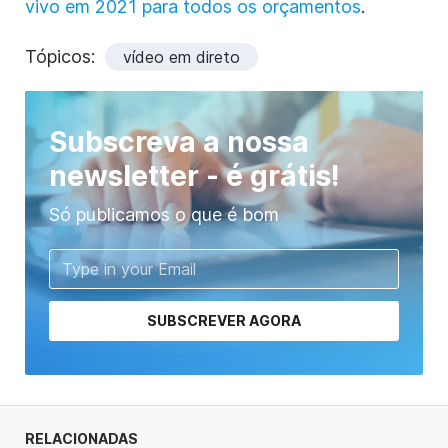
vivo em 2021 para todos os orçamentos
.
Tópicos:
vídeo em direto
Subscreva a nossa
newsletter - é grátis!
Só publicamos o que é bom
SUBSCREVER AGORA
RELACIONADAS