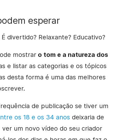
 podem esperar
 É divertido? Relaxante? Educativo?
pode mostrar
o tom e a natureza dos
 e listar as categorias e os tópicos
vas desta forma é uma das melhores
bscrever.
requência de publicação se tiver um
ntre os 18 e os 34 anos
deixaria de
ra ver um novo
vídeo
do seu criador
rmá-los dos dias e horas em que faz o