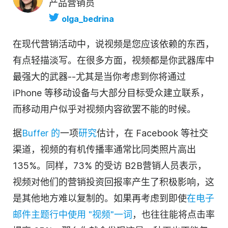
产品营销员
olga_bedrina
在现代营销活动中，说
视频
是您应该依赖的东西，
有点轻描淡写。在很多方面，
视频
都是你武器库中
最强大的武器--尤其是当你考虑到你将通过
iPhone 等移动设备与大部分目标受众建立联系，
而移动用户似乎对
视频
内容欲罢不能的时候。
据
Buffer 的
一项
研究
估计，在 Facebook 等社交
渠道，
视频
的有机传播率通常比同类照片高出
135%。同样，73% 的受访 B2B
营销人员
表示，
视频
对他们的营销投资回报率产生了积极影响，这
是其他地方难以复制的。如果再考虑到即使
在电子
邮件主题行中使用 "
视频
"一词
，也往往能将点击率