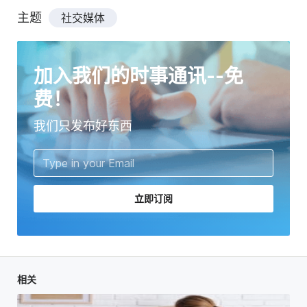
主题
社交媒体
加入我们的时事通讯--免
费！
我们只发布好东西
立即订阅
相关