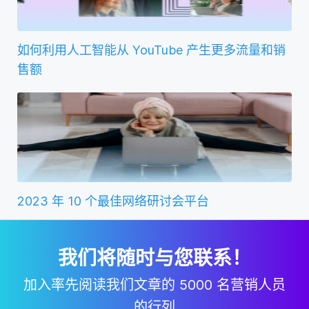
如何利用人工智能从 YouTube 产生更多流量和销
售额
2023 年 10 个最佳网络研讨会平台
我们将随时与您联系！
加入率先阅读我们文章的 5000 名营销人员
的行列