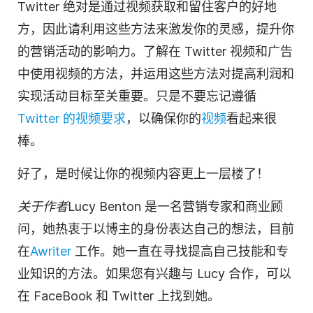
Twitter 绝对是通过视频获取和留住客户的好地
方，因此请利用这些方法来激发你的灵感，提升你
的营销活动的影响力。了解在 Twitter 视频和广告
中使用视频的方法，并运用这些方法对提高利润和
实现活动目标至关重要。只是不要忘记遵循
Twitter 的视频要求
，以确保你的
视频
看起来很
棒。
好了，是时候让你的视频内容更上一层楼了！
关于作者
Lucy Benton 是一名营销专家和商业顾
问，她热衷于以博主的身份表达自己的想法，目前
在
Awriter
工作。她一直在寻找提高自己技能和专
业知识的方法。如果您有兴趣与 Lucy 合作，可以
在 FaceBook 和 Twitter 上找到她。