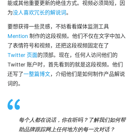
能或其他重要更新的绝佳方式。视频必须简短，因
为
没人喜欢冗长的解说词
。
要想获得一些灵感，不妨看看媒体监测工具
Mention
制作的这段视频。他们不仅在文字中加入
了表情符号和视频，还把这段视频固定在了
Twitter 页面
的顶部。现在，任何人访问他们的
Twitter 账户时，首先看到的就是这段视频。他们
还写了
一整篇博文
，介绍他们是如何制作产品解说
词的。
每个人都在说话，你在听吗？了解我们如何帮
助品牌跟踪网上任何地方的每一次对话？