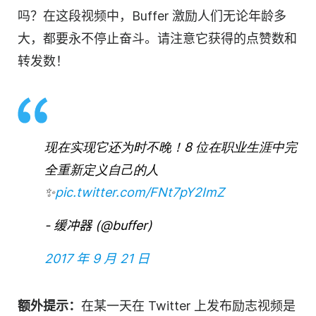
吗？在这段视频中，Buffer 激励人们无论年龄多
大，都要永不停止奋斗。请注意它获得的点赞数和
转发数！
现在实现它还为时不晚！8 位在职业生涯中完
全重新定义自己的人
✨
pic.twitter.com/FNt7pY2ImZ
- 缓冲器 (@buffer)
2017 年 9 月 21 日
额外提示：
在某一天在 Twitter 上发布励志视频是