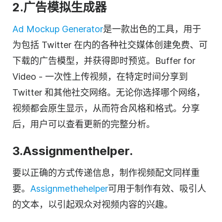
2.广告模拟生成器
Ad Mockup Generator
是一款出色的工具，用于
为包括 Twitter 在内的各种社交媒体创建免费、可
下载的广告模型，并获得即时预览。Buffer for
Video - 一次性上传视频，在特定时间分享到
Twitter 和其他社交网络。无论你选择哪个网络，
视频都会原生显示，从而符合风格和格式。分享
后，用户可以查看更新的完整分析。
3.Assignmenthelper.
要以正确的方式传递信息，制作视频配文同样重
要。
Assignmethehelper
可用于制作有效、吸引人
的文本，以引起观众对视频内容的兴趣。