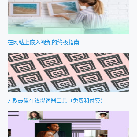
在网站上嵌入视频的终极指南
7 款最佳在线提词器工具（免费和付费）