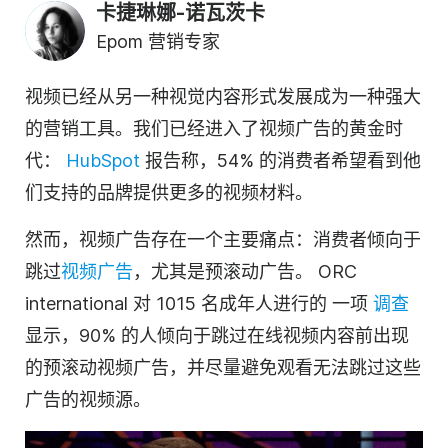
卡捷琳娜-诺瓦茨卡
Epom 营销专家
视频
已经从另一种视觉内容形式发展成为一种强大
的营销工具。我们已经进入了
视频
广告的黄金时
代：
HubSpot
报告称，54% 的消费者希望看到他
们支持的品牌提供更多的
视频
材料。
然而，
视频
广告存在一个主要痛点：消费者倾向于
跳过
视频
广告
，尤其是预滚动广告。
ORC
international 对 1015 名成年人进行的
一项
调查
显示，90% 的人倾向于跳过
在线视频
内容前出现
的预滚动
视频
广告，并尽量避免观看无法跳过这些
广告的视频源。