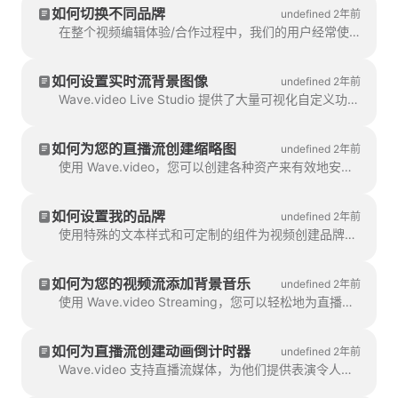
如何切换不同品牌
undefined 2年前
在整个视频编辑体验/合作过程中，我们的用户经常使用品牌功能。品牌功能包括独特的字体、自定义字段、...
如何设置实时流背景图像
undefined 2年前
Wave.video Live Studio 提供了大量可视化自定义功能。例如，您可以设置背景图片，让您的视频流更有吸引力。
如何为您的直播流创建缩略图
undefined 2年前
使用 Wave.video，您可以创建各种资产来有效地安排、推广、托管和重新利用直播视频。视频缩略图是直播流的重要组成部分。
如何设置我的品牌
undefined 2年前
使用特殊的文本样式和可定制的组件为视频创建品牌是 Wave.video 编辑工具最受欢迎的功能之一。如果您想在您的视频流中添加背景音乐，您可以使用...
如何为您的视频流添加背景音乐
undefined 2年前
使用 Wave.video Streaming，您可以轻松地为直播流添加背景音乐，从轻松的爵士乐到活力四射的电子音乐，应有尽有。在 Wave.video Stream 中，您可以为直播流添加背景音乐。
如何为直播流创建动画倒计时器
undefined 2年前
Wave.video 支持直播流媒体，为他们提供表演令人难忘的品牌直播节目所需的一切。使用 Wave.video 的编辑器，您可以...