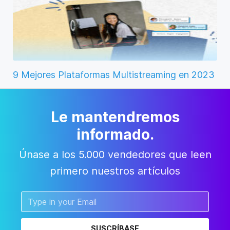
9 Mejores Plataformas Multistreaming en 2023
Le mantendremos
informado.
Únase a los 5.000 vendedores que leen
primero nuestros artículos
SUSCRÍBASE