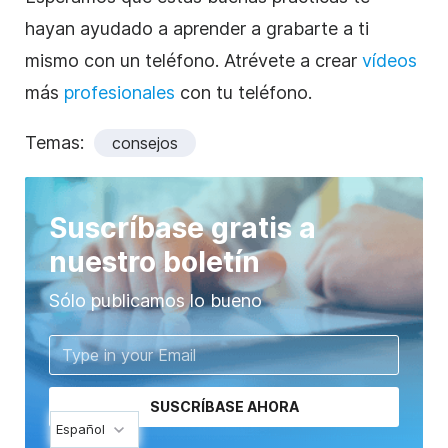
hayan ayudado a aprender a grabarte a ti
mismo con un teléfono. Atrévete a crear
vídeos
más
profesionales
con tu teléfono.
Temas:
consejos
Suscríbase gratis a
nuestro boletín
Sólo publicamos lo bueno
SUSCRÍBASE AHORA
Español