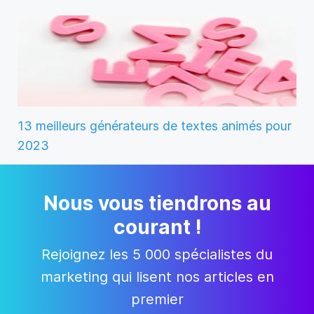
13 meilleurs générateurs de textes animés pour
2023
Nous vous tiendrons au
courant !
Rejoignez les 5 000 spécialistes du
marketing qui lisent nos articles en
premier