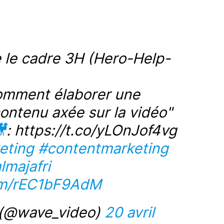
 le cadre 3H (Hero-Help-
mment élaborer une
 contenu
axée sur la vidéo
"

: https://t.co/yLOnJof4vg
eting
#contentmarketing
lmajafri
com/rEC1bF9AdM
 (@wave_video)
20 avril