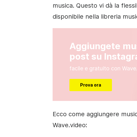
musica. Questo vi dà la fless
disponibile nella libreria mus
Aggiungete mus
post su Instag
facile e gratuito con Wave
Prova ora
Ecco come aggiungere musica 
Wave.video: