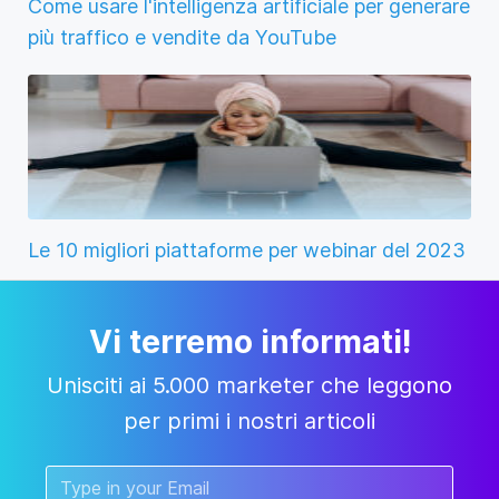
Come usare l'intelligenza artificiale per generare
più traffico e vendite da YouTube
Le 10 migliori piattaforme per webinar del 2023
Vi terremo informati!
Unisciti ai 5.000 marketer che leggono
per primi i nostri articoli