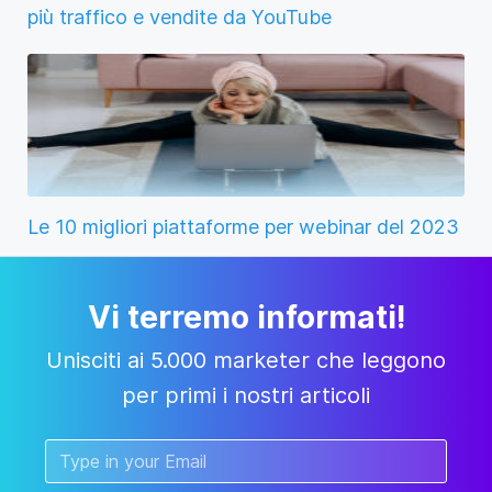
più traffico e vendite da YouTube
Le 10 migliori piattaforme per webinar del 2023
Vi terremo informati!
Unisciti ai 5.000 marketer che leggono
per primi i nostri articoli