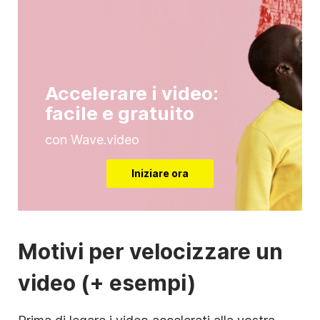
Accelerare i video:
facile e gratuito
con Wave.video
Iniziare ora
Motivi per velocizzare un
video (+ esempi)