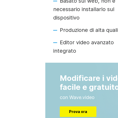
Basato sul web, non è
necessario installarlo sul
dispositivo
Produzione di alta quali
Editor video avanzato
integrato
Modificare i vid
facile e gratuit
con Wave.video
Prova ora