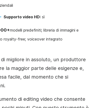
ziendali
Supporto video HD:
sì
000+
modelli predefiniti; libreria di immagini e
o royalty-free; voiceover integrato
di migliore in assoluto, un produttore
re la maggior parte delle esigenze e,
sa facile, dal momento che si
ni.
umento di editing video che consente
in pochi minuti. Con questo strumento è