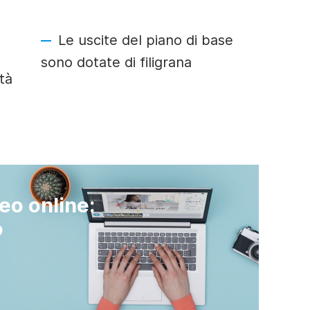
Le uscite del piano di base
sono dotate di filigrana
tà
eo online:
o