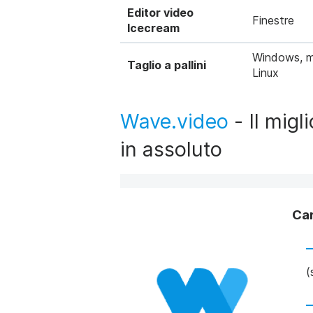
Editor video
Finestre
Icecream
Windows, 
Taglio a pallini
Linux
Wave.video
- Il migl
in assoluto
Car
(