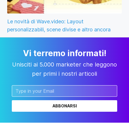
Le novità di Wave.video: Layout
personalizzabili, scene divise e altro ancora
Vi terremo informati!
Unisciti ai 5.000 marketer che leggono
per primi i nostri articoli
ABBONARSI