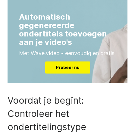
Automatisch
gegenereerde
ondertitels toevoegen
aan je video's
Met Wave.video - eenvoudig en gratis
Probeer nu
Voordat je begint:
Controleer het
ondertitelingstype