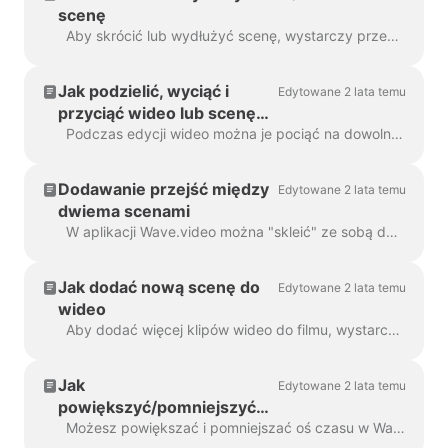
scenę
Aby skrócić lub wydłużyć scenę, wystarczy przeciągnąć klatkę wzdłuż osi czasu, jak poniżej: Jeśli Twoja scena jest filmem, po prawej stronie będziesz...
Jak podzielić, wyciąć i
Edytowane 2 lata temu
przyciąć wideo lub scenę
wideo
Podczas edycji wideo można je pociąć na dowolną liczbę części za pomocą prostego kliknięcia na osi czasu i naciśnięcia ikony nożyczek. Możesz wstawić...
Dodawanie przejść między
Edytowane 2 lata temu
dwiema scenami
W aplikacji Wave.video można "skleić" ze sobą dwa klipy wideo, dodając przejścia między dwiema scenami. Przejście to technika edycji wideo, która pozwala na...
Jak dodać nową scenę do
Edytowane 2 lata temu
wideo
Aby dodać więcej klipów wideo do filmu, wystarczy kliknąć ikonę Plus na osi czasu. Spowoduje to wyświetlenie wszystkich opcji. Aby usunąć k...
Jak
Edytowane 2 lata temu
powiększyć/pomniejszyć
oś czasu w aplikacji
Możesz powiększać i pomniejszać oś czasu w Wave.video, aby proces edycji był wygodniejszy i bardziej precyzyjny. Funkcję tę można znaleźć pod linią czas...