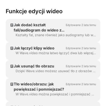
Funkcje edycji wideo
Jak dodać kształt
Edytowane 2 lata temu
fali/audiogram do wideo za
pomocą Wave.video
Kształty fal, znane również jako audiogramy lub wizualne fale dźwiękowe, to animacje wizualizujące dźwięk wideo. Wygeneruj kształt fali dla swojego podcastu...
Jak łączyć klipy wideo
Edytowane 2 lata temu
W Wave.video można łatwo łączyć dwa lub więcej klipów wideo lub obrazów, aby utworzyć dłuższy film. Aby to zrobić, przejdź na stronę https://wave.video/pl/ i kliknij ...
Jak usunąć tło obrazu
Edytowane 2 lata temu
Dzięki Wave.video możesz usuwać tło z obrazów przesyłanych do biblioteki multimediów. Jest to bardzo przydatne, gdy chcesz utworzyć kciuk...
Tło wideo/obrazu: jak
Edytowane 2 lata temu
powiększać i pomniejszać?
W Wave.video można powiększać i pomniejszać wideo lub obraz. Aby powiększyć/pomniejszyć, przejdź do kroku Edycja i przełącz się na zakładkę "Wideo/Obraz" (dep...