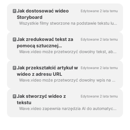
Jak dostosować wideo
Edytowane 2 lata temu
Storyboard
Wszystkie filmy stworzone na podstawie tekstu lub wpisu na blogu nazywamy "Storyboard video", ponieważ mają one skrypt powiązany z poszczególnymi scenami filmu. ...
Jak zredukować tekst za
Edytowane 2 lata temu
pomocą sztucznej
inteligencji i stworzyć
Wave.video może przetworzyć dowolny tekst, aby utworzyć wideo, które wyjaśni, o co chodzi. Możesz ustawić żądany czas trwania i dostroić automatycznie generowany ...
wideo
Jak przekształcić artykuł w
Edytowane 2 lata temu
wideo z adresu URL
Wave.video może przetworzyć dowolny wpis na blogu lub artykuł na krótki film, który krótko opowiada o tym, o czym był tekst. Używamy algorytmów sztucznej inteligencji, aby wyodrębnić najbardziej...
Jak stworzyć wideo z
Edytowane 2 lata temu
tekstu
Wave.video zapewnia narzędzia AI do automatycznego tworzenia wideo z tekstu. Wave wybierze dla ciebie odpowiednie filmy stockowe i muzykę. Tekst będzie w...