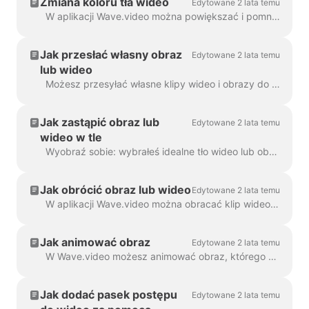
Zmiana koloru tła wideo
Edytowane 2 lata temu
W aplikacji Wave.video można powiększać i pomniejszać klip wideo lub obraz. Po pomniejszeniu, kreator wideo automatycznie doda gładkie tło, aby wypełnić ...
Jak przesłać własny obraz
Edytowane 2 lata temu
lub wideo
Możesz przesyłać własne klipy wideo i obrazy do Wave.video i tworzyć z nich filmy. Możesz mieszać i dopasowywać własne pliki multimedialne z tymi, które ...
Jak zastąpić obraz lub
Edytowane 2 lata temu
wideo w tle
Wyobraź sobie: wybrałeś idealne tło wideo lub obrazu w Wave.video, dodałeś do niego swój tekst i logo... a potem zdałeś sobie sprawę, że chcesz zmienić media...
Jak obrócić obraz lub wideo
Edytowane 2 lata temu
W aplikacji Wave.video można obracać klip wideo lub obraz. Aby obrócić klip wideo/obraz, przejdź do kroku "Edytuj" i wybierz opcję ...
Jak animować obraz
Edytowane 2 lata temu
W Wave.video możesz animować obraz, którego używasz jako tła. Dzięki temu Twoje filmy zyskają świeży i bardziej angażujący wygląd. Aby animować tło...
Jak dodać pasek postępu
Edytowane 2 lata temu