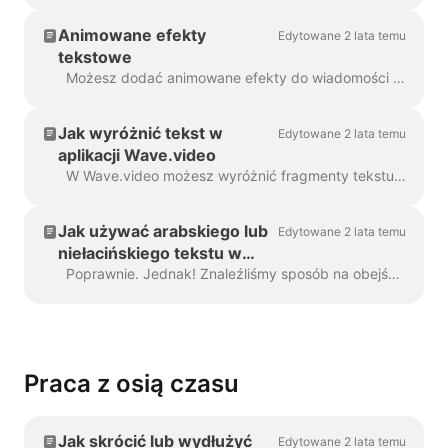
Animowane efekty
Edytowane 2 lata temu
tekstowe
Możesz dodać animowane efekty do wiadomości tekstowych w swoim filmie, aby uczynić je bardziej angażującymi i przyciągającymi wzrok. Po dodaniu tekstu do wideo, ...
Jak wyróżnić tekst w
Edytowane 2 lata temu
aplikacji Wave.video
W Wave.video możesz wyróżnić fragmenty tekstu, aby odróżniały się od reszty wiadomości. Aby wyróżnić część tekstu, wybierz...
Jak używać arabskiego lub
Edytowane 2 lata temu
niełacińskiego tekstu w
Wave.video
Poprawnie. Jednak! Znaleźliśmy sposób na obejście tego problemu, dzięki kreatywnemu użytkownikowi i naszemu zespołowi wsparcia. Wystarczy utworzyć plik wektorowy/ima...
Praca z osią czasu
Jak skrócić lub wydłużyć
Edytowane 2 lata temu