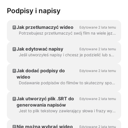
Podpisy i napisy
Jak przetłumaczyć wideo
Edytowane 2 lata temu
Potrzebujesz przetłumaczyć swój film na wiele języków? Mamy to pod kontrolą! Uwaga: używamy tutaj automatycznych napisów. Miesięczny limit...
Jak edytować napisy
Edytowane 2 lata temu
Jeśli utworzyłeś napisy i chcesz je podzielić lub scalić, użyj funkcji Podziel napisy lub klawiszy Enter i Backspace. Korzystanie z tych opcji...
Jak dodać podpisy do
Edytowane 2 lata temu
wideo
Dodawanie podpisów do filmów to skuteczny sposób na dotarcie do większej liczby widzów i zwiększenie zaangażowania w treści. Dzięki Wave.video można z łatwością dodawać automatyczne podpisy...
Jak utworzyć plik .SRT do
Edytowane 2 lata temu
generowania napisów
Jest to plik tekstowy zawierający słowa i frazy wypowiedziane w filmie. Takie pliki mogą być używane wraz z plikami wideo lub odtwarzaczami wideo online, aby...
Nie można wybrać wideo
Edytowane 2 lata temu