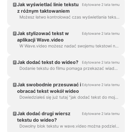
Jak wyświetlać linie tekstu
Edytowane 2 lata temu
z różnym taktowaniem
Możesz łatwo kontrolować czas wyświetlania tekstu na ekranie dzięki funkcji opóźnienia tekstu. Aby z niej skorzystać, należy upewnić się, że tekst ma wiele linii w...
Jak stylizować tekst w
Edytowane 2 lata temu
aplikacji Wave.video
W Wave.video możesz nadać swojemu tekstowi na wideo taki styl, jaki chcesz. Oto dostępne opcje edycji: Zmień czcionkę Zmień kolor tekstu...
Jak dodać tekst do wideo?
Edytowane 2 lata temu
Dodanie tekstu do filmu pomaga przekazać wiadomość, nawet jeśli widzowie oglądają film z wyłączonym dźwiękiem. W Wave.video można to zrobić ...
Jak swobodnie przesuwać i
Edytowane 2 lata temu
obracać tekst wokół wideo
Dowiedziałeś się już tutaj "jak dodać tekst do mojego wideo". Tutaj porozmawiamy o przenoszeniu dwóch lub więcej bloków tekstu wokół wideo w Wave.video ...
Jak dodać drugi wiersz
Edytowane 2 lata temu
tekstu do wideo?
Dowolny blok tekstu w wave.video można podzielić na wiele linii o różnych rozmiarach, kolorach i dekoracjach. Aby dodać linię, zaznacz tekst. Jeśli ...