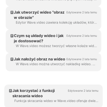
Jak utworzyć wideo "obraz
Edytowane 2 lata temu
w obrazie"
Edytor Wave.video zawiera kolekcję układów, które umożliwiają łączenie kilku klipów wideo lub obrazów. Jeśli chcesz stworzyć wideo "obraz w obrazie",...
Czym są układy wideo i jak
Edytowane 2 lata temu
je dostosować?
W Wave.video możesz tworzyć własne kolaże wideo, korzystając z przydatnej funkcji - układów wideo. Układ wideo to sposób wyświetlania elementów wizualnych, które...
Jak nałożyć obraz na wideo
Edytowane 2 lata temu
W Wave.video można utworzyć nakładkę wideo. Oto jak to zrobić. Nakładka wideo to obraz lub wideo, które można dodać do filmu (lub jeszcze lepiej...
Jak korzystać z funkcji
Edytowane 2 lata temu
skracania wideo
Funkcja skracania wideo w Wave.video oferuje dwie wszechstronne opcje: skrócenie całego wideo do bardziej zwięzłej wersji lub utworzenie wielu...