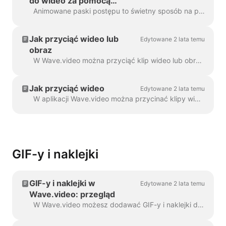
do wideo za pomocą
Wave.video
Animowane paski postępu to świetny sposób na przyciągnięcie uwagi widzów i wydłużenie czasu oglądania filmu. Dowiedz się, jak dodać dynamiczny pasek postępu do...
Jak przyciąć wideo lub
Edytowane 2 lata temu
obraz
W Wave.video można przyciąć klip wideo lub obraz. Funkcja ta działa zarówno w przypadku klipów wideo/obrazów przesłanych do kreatora wideo, jak i tych wybranych przez...
Jak przyciąć wideo
Edytowane 2 lata temu
W aplikacji Wave.video można przycinać klipy wideo. Ta funkcja działa zarówno w przypadku własnych klipów wideo przesłanych do programu do tworzenia wideo, jak i wybranych przez...
GIF-y i naklejki
GIF-y i naklejki w
Edytowane 2 lata temu
Wave.video: przegląd
W Wave.video możesz dodawać GIF-y i naklejki do swoich filmów. W ten sposób możesz uczynić je bardziej angażującymi, spersonalizowanymi i atrakcyjnymi dla odbiorców. P...