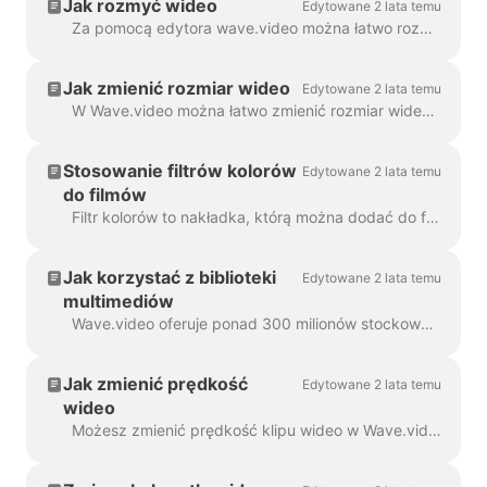
Jak rozmyć wideo
Edytowane 2 lata temu
Za pomocą edytora wave.video można łatwo rozmyć lub rozpikselować dowolny obiekt lub tekst w filmie. Najpierw otwórz edytor i wybierz "Nakładki i naklejki", a następnie ...
Jak zmienić rozmiar wideo
Edytowane 2 lata temu
W Wave.video można łatwo zmienić rozmiar wideo do różnych proporcji. W edytorze w kroku "Zmień rozmiar wideo" można wybrać nowy format dla...
Stosowanie filtrów kolorów
Edytowane 2 lata temu
do filmów
Filtr kolorów to nakładka, którą można dodać do filmów. Jest to przydatne, gdy chcesz nadać swojemu filmowi spójny, markowy wygląd i sprawić, by...
Jak korzystać z biblioteki
Edytowane 2 lata temu
multimediów
Wave.video oferuje ponad 300 milionów stockowych klipów wideo i obrazów, ale jest też wiele funkcji, które nasi użytkownicy i pracownicy pokochali...
Jak zmienić prędkość
Edytowane 2 lata temu
wideo
Możesz zmienić prędkość klipu wideo w Wave.video. Aby to zrobić, przejdź do kroku Edytuj i wybierz żądaną prędkość. Domyślnie prędkość wideo jest ...