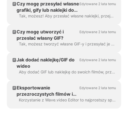
Czy mogę przesyłać własne
Edytowane 2 lata temu
grafiki, gify lub naklejki do
Wave.video?
Tak, możesz! Aby przesłać własne naklejki, przejdź do kroku "Nakładki i naklejki" w menu po lewej stronie i kliknij zakładkę "Media" -> "Przesłane"....
Czy mogę utworzyć i
Edytowane 2 lata temu
przesłać własny GIF?
Tak, możesz tworzyć własne GIF-y i przesyłać je do Wave.video. Oto pomocny artykuł na temat tworzenia własnych GIF-ów. Gdy twój GIF zostanie...
Jak dodać naklejkę/GIF do
Edytowane 2 lata temu
wideo
Aby dodać GIF lub naklejkę do swoich filmów, przejdź do kroku Nakładki i naklejki w menu po lewej stronie. Zobaczysz tam wszystkie a...
Eksportowanie
Edytowane 2 lata temu
przezroczystych filmów i
gifów w Wave.video
Korzystanie z Wave.video Editor to najprostszy sposób na tworzenie lub dostosowywanie markowych lub przezroczystych elementów wideo, niestandardowych nakładek, ...