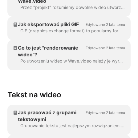
Wave.video
Przez "projekt" rozumiemy dowolne wideo utworzone w Wave.video. Oto jak utworzyć nowy projekt. Możesz wybrać i dostosować szablon wideo na stronie ...
Jak eksportować pliki GIF
Edytowane 2 lata temu
GIF (graphics exchange format) to popularny format używany od końca lat 80. do udostępniania obrazów i krótkich animacji. GIF-y mogą przechowywać tylko 256 kolorów, co...
Co to jest "renderowanie
Edytowane 2 lata temu
wideo"?
Po utworzeniu wideo w Wave.video należy je wyrenderować, aby móc udostępnić je w mediach społecznościowych lub pobrać bezpośrednio na komputer....
Tekst na wideo
Jak pracować z grupami
Edytowane 2 lata temu
tekstowymi
Grupowanie tekstu jest najlepszym rozwiązaniem. W 99% przypadków można z nim zrobić wszystko, czego potrzebujesz. Czasami jednak możesz chcieć utworzyć jedną lub dwie...