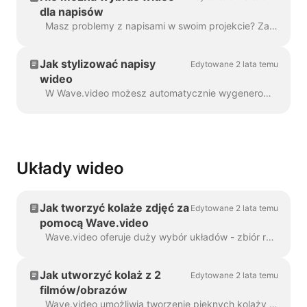
dla napisów
Masz problemy z napisami w swoim projekcie? Zajmijmy się tym! Po pierwsze, upewnijmy się, że przesłane wideo jest w pełni ...
Jak stylizować napisy
Edytowane 2 lata temu
wideo
W Wave.video możesz automatycznie wygenerować napisy do swoich filmów lub przesłać plik .srt lub .vtt. Po dodaniu napisów do wideo, można nadać im styl...
Układy wideo
Jak tworzyć kolaże zdjęć za
Edytowane 2 lata temu
pomocą Wave.video
Wave.video oferuje duży wybór układów - zbiór ramek, masek i siatek - które pozwalają łączyć kilka elementów wizualnych w ramach jednego scen...
Jak utworzyć kolaż z 2
Edytowane 2 lata temu
filmów/obrazów
Wave.video umożliwia tworzenie pięknych kolaży z filmów i zdjęć przy użyciu układów. Układy składają się z kolekcji różnych siatek i masek, które...