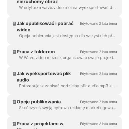
nieruchomy obraz
W edytorze wave.video można wyeksportować dowolną klatkę do formatu JPG, PNG lub GIF. Tylko PNG i GIF obsługują przezroczystość. Jak zacząć? Najpierw znajdź klatkę ...
Jak opublikować i pobrać
Edytowane 2 lata temu
wideo
Opcja pobierania jest dostępna dla wszystkich płacących użytkowników wave.video. Aby pobrać film, należy wykonać 2 proste kroki: Opcja A: Krok ...
Praca z folderem
Edytowane 2 lata temu
W Wave.video możesz organizować swoje projekty w foldery. W ten sposób wygodniej jest przeszukiwać projekty. Aby utworzyć nowy f...
Jak wyeksportować plik
Edytowane 2 lata temu
audio
Potrzebujesz zapisać oddzielny plik audio mp3 z wideo do podcastu lub po prostu chcesz go użyć jako lektora? To proste dzięki wave.video! Po pierwsze,...
Opcje publikowania
Edytowane 2 lata temu
Skończyłeś swoją cyfrową reklamę marketingową i jesteś gotowy, aby podzielić się nią ze światem. Co teraz? Czas na publikację! W Wave.video ed...
Praca z projektami w
Edytowane 2 lata temu