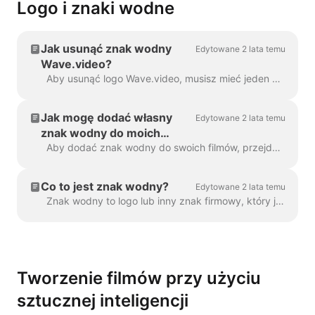
Logo i znaki wodne
Jak usunąć znak wodny
Edytowane 2 lata temu
Wave.video?
Aby usunąć logo Wave.video, musisz mieć jeden z naszych planów. Wszystkie plany można sprawdzić tutaj . W "Moich projektach" kliknij trzy kropki, aby otworzyć Play...
Jak mogę dodać własny
Edytowane 2 lata temu
znak wodny do moich
filmów?
Aby dodać znak wodny do swoich filmów, przejdź do kroku "Znak wodny" i prześlij obraz, który ma być wyświetlany jako znak wodny. Gdy ...
Co to jest znak wodny?
Edytowane 2 lata temu
Znak wodny to logo lub inny znak firmowy, który jest wyświetlany w całym filmie. Za pomocą znaku wodnego można nadać swoim filmom...
Tworzenie filmów przy użyciu
sztucznej inteligencji