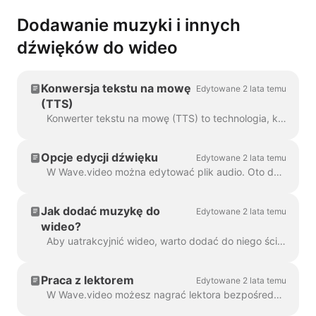
Dodawanie muzyki i innych
dźwięków do wideo
Konwersja tekstu na mowę
Edytowane 2 lata temu
(TTS)
Konwerter tekstu na mowę (TTS) to technologia, która odszyfrowuje tekst cyfrowy i syntetyzuje z niego mowę za pomocą sztucznego głosu. Jeśli chodzi o...
Opcje edycji dźwięku
Edytowane 2 lata temu
W Wave.video można edytować plik audio. Oto dostępne opcje edycji: Przytnij plik audio Zmień jego głośność Dodaj efekt zanikania/wys...
Jak dodać muzykę do
Edytowane 2 lata temu
wideo?
Aby uatrakcyjnić wideo, warto dodać do niego ścieżkę dźwiękową. Aby dodać muzykę lub dowolny dźwięk, kliknij ścieżkę audio na osi czasu ...
Praca z lektorem
Edytowane 2 lata temu
W Wave.video możesz nagrać lektora bezpośrednio w edytorze, podczas tworzenia wideo. Kliknij ścieżkę audio i wybierz opcję Nagraj głos: Voiceover 7...