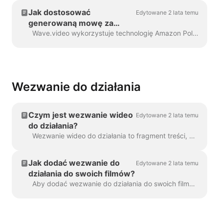
Jak dostosować
Edytowane 2 lata temu
generowaną mowę za
pomocą znaczników SSML
Wave.video wykorzystuje technologię Amazon Polly do generowania ścieżek dźwiękowych z tekstu. Czasami domyślny wynik nie jest bezbłędny i możesz chcieć...
Wezwanie do działania
Czym jest wezwanie wideo
Edytowane 2 lata temu
do działania?
Wezwanie wideo do działania to fragment treści, który skłania widza do podjęcia określonej akcji po obejrzeniu filmu. Może to być (ale ...
Jak dodać wezwanie do
Edytowane 2 lata temu
działania do swoich filmów?
Aby dodać wezwanie do działania do swoich filmów w Wave.video, kliknij znak "Dodaj wezwanie do działania" na osi czasu. Będzie on dostępny w ...