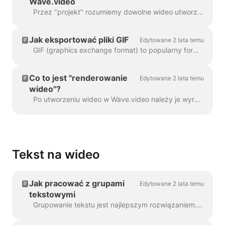
Wave.video
Przez "projekt" rozumiemy dowolne wideo utworzone w Wave.video. Oto jak utworzyć nowy projekt. Możesz wybrać i dostosować szablon wideo na stronie ...
Jak eksportować pliki GIF
Edytowane 2 lata temu
GIF (graphics exchange format) to popularny format używany od końca lat 80. do udostępniania obrazów i krótkich animacji. GIF-y mogą przechowywać tylko 256 kolorów, co...
Co to jest "renderowanie
Edytowane 2 lata temu
wideo"?
Po utworzeniu wideo w Wave.video należy je wyrenderować, aby móc udostępnić je w mediach społecznościowych lub pobrać bezpośrednio na komputer....
Tekst na wideo
Jak pracować z grupami
Edytowane 2 lata temu
tekstowymi
Grupowanie tekstu jest najlepszym rozwiązaniem. W 99% przypadków można z nim zrobić wszystko, czego potrzebujesz. Czasami jednak możesz chcieć utworzyć jedną lub dwie...