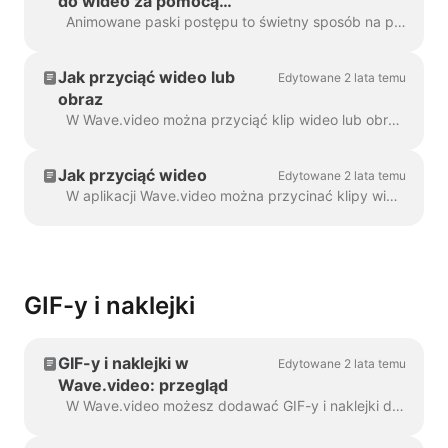
do wideo za pomocą
Wave.video
Animowane paski postępu to świetny sposób na przyciągnięcie uwagi widzów i wydłużenie czasu oglądania filmu. Dowiedz się, jak dodać dynamiczny pasek postępu do...
Jak przyciąć wideo lub
Edytowane 2 lata temu
obraz
W Wave.video można przyciąć klip wideo lub obraz. Funkcja ta działa zarówno w przypadku klipów wideo/obrazów przesłanych do kreatora wideo, jak i tych wybranych przez...
Jak przyciąć wideo
Edytowane 2 lata temu
W aplikacji Wave.video można przycinać klipy wideo. Ta funkcja działa zarówno w przypadku własnych klipów wideo przesłanych do programu do tworzenia wideo, jak i wybranych przez...
GIF-y i naklejki
GIF-y i naklejki w
Edytowane 2 lata temu
Wave.video: przegląd
W Wave.video możesz dodawać GIF-y i naklejki do swoich filmów. W ten sposób możesz uczynić je bardziej angażującymi, spersonalizowanymi i atrakcyjnymi dla odbiorców. P...