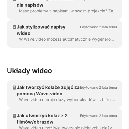
dla napisów
Masz problemy z napisami w swoim projekcie? Zajmijmy się tym! Po pierwsze, upewnijmy się, że przesłane wideo jest w pełni ...
Jak stylizować napisy
Edytowane 2 lata temu
wideo
W Wave.video możesz automatycznie wygenerować napisy do swoich filmów lub przesłać plik .srt lub .vtt. Po dodaniu napisów do wideo, można nadać im styl...
Układy wideo
Jak tworzyć kolaże zdjęć za
Edytowane 2 lata temu
pomocą Wave.video
Wave.video oferuje duży wybór układów - zbiór ramek, masek i siatek - które pozwalają łączyć kilka elementów wizualnych w ramach jednego scen...
Jak utworzyć kolaż z 2
Edytowane 2 lata temu
filmów/obrazów
Wave.video umożliwia tworzenie pięknych kolaży z filmów i zdjęć przy użyciu układów. Układy składają się z kolekcji różnych siatek i masek, które...