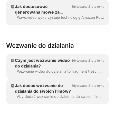
Jak dostosować
Edytowane 2 lata temu
generowaną mowę za
pomocą znaczników SSML
Wave.video wykorzystuje technologię Amazon Polly do generowania ścieżek dźwiękowych z tekstu. Czasami domyślny wynik nie jest bezbłędny i możesz chcieć...
Wezwanie do działania
Czym jest wezwanie wideo
Edytowane 2 lata temu
do działania?
Wezwanie wideo do działania to fragment treści, który skłania widza do podjęcia określonej akcji po obejrzeniu filmu. Może to być (ale ...
Jak dodać wezwanie do
Edytowane 2 lata temu
działania do swoich filmów?
Aby dodać wezwanie do działania do swoich filmów w Wave.video, kliknij znak "Dodaj wezwanie do działania" na osi czasu. Będzie on dostępny w ...