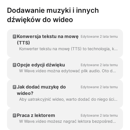
Dodawanie muzyki i innych
dźwięków do wideo
Konwersja tekstu na mowę
Edytowane 2 lata temu
(TTS)
Konwerter tekstu na mowę (TTS) to technologia, która odszyfrowuje tekst cyfrowy i syntetyzuje z niego mowę za pomocą sztucznego głosu. Jeśli chodzi o...
Opcje edycji dźwięku
Edytowane 2 lata temu
W Wave.video można edytować plik audio. Oto dostępne opcje edycji: Przytnij plik audio Zmień jego głośność Dodaj efekt zanikania/wys...
Jak dodać muzykę do
Edytowane 2 lata temu
wideo?
Aby uatrakcyjnić wideo, warto dodać do niego ścieżkę dźwiękową. Aby dodać muzykę lub dowolny dźwięk, kliknij ścieżkę audio na osi czasu ...
Praca z lektorem
Edytowane 2 lata temu
W Wave.video możesz nagrać lektora bezpośrednio w edytorze, podczas tworzenia wideo. Kliknij ścieżkę audio i wybierz opcję Nagraj głos: Voiceover 7...