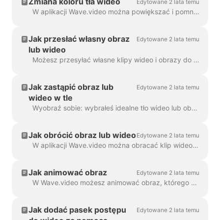
Zmiana koloru tła wideo
Edytowane 2 lata temu
W aplikacji Wave.video można powiększać i pomniejszać klip wideo lub obraz. Po pomniejszeniu, kreator wideo automatycznie doda gładkie tło, aby wypełnić ...
Jak przesłać własny obraz
Edytowane 2 lata temu
lub wideo
Możesz przesyłać własne klipy wideo i obrazy do Wave.video i tworzyć z nich filmy. Możesz mieszać i dopasowywać własne pliki multimedialne z tymi, które ...
Jak zastąpić obraz lub
Edytowane 2 lata temu
wideo w tle
Wyobraź sobie: wybrałeś idealne tło wideo lub obrazu w Wave.video, dodałeś do niego swój tekst i logo... a potem zdałeś sobie sprawę, że chcesz zmienić media...
Jak obrócić obraz lub wideo
Edytowane 2 lata temu
W aplikacji Wave.video można obracać klip wideo lub obraz. Aby obrócić klip wideo/obraz, przejdź do kroku "Edytuj" i wybierz opcję ...
Jak animować obraz
Edytowane 2 lata temu
W Wave.video możesz animować obraz, którego używasz jako tła. Dzięki temu Twoje filmy zyskają świeży i bardziej angażujący wygląd. Aby animować tło...
Jak dodać pasek postępu
Edytowane 2 lata temu