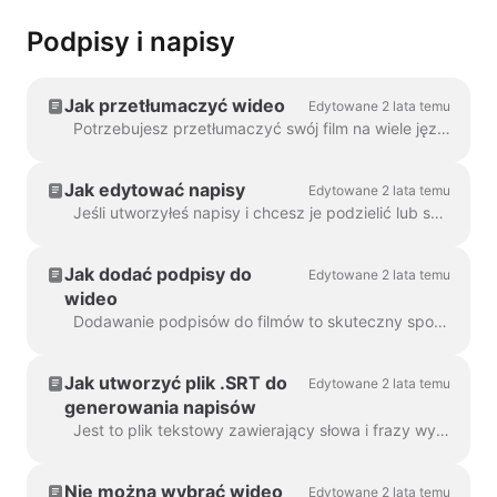
Podpisy i napisy
Jak przetłumaczyć wideo
Edytowane 2 lata temu
Potrzebujesz przetłumaczyć swój film na wiele języków? Mamy to pod kontrolą! Uwaga: używamy tutaj automatycznych napisów. Miesięczny limit...
Jak edytować napisy
Edytowane 2 lata temu
Jeśli utworzyłeś napisy i chcesz je podzielić lub scalić, użyj funkcji Podziel napisy lub klawiszy Enter i Backspace. Korzystanie z tych opcji...
Jak dodać podpisy do
Edytowane 2 lata temu
wideo
Dodawanie podpisów do filmów to skuteczny sposób na dotarcie do większej liczby widzów i zwiększenie zaangażowania w treści. Dzięki Wave.video można z łatwością dodawać automatyczne podpisy...
Jak utworzyć plik .SRT do
Edytowane 2 lata temu
generowania napisów
Jest to plik tekstowy zawierający słowa i frazy wypowiedziane w filmie. Takie pliki mogą być używane wraz z plikami wideo lub odtwarzaczami wideo online, aby...
Nie można wybrać wideo
Edytowane 2 lata temu