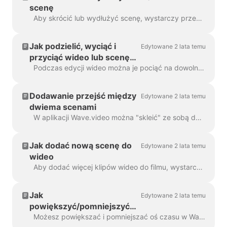
scenę
Aby skrócić lub wydłużyć scenę, wystarczy przeciągnąć klatkę wzdłuż osi czasu, jak poniżej: Jeśli Twoja scena jest filmem, po prawej stronie będziesz...
Jak podzielić, wyciąć i
Edytowane 2 lata temu
przyciąć wideo lub scenę
wideo
Podczas edycji wideo można je pociąć na dowolną liczbę części za pomocą prostego kliknięcia na osi czasu i naciśnięcia ikony nożyczek. Możesz wstawić...
Dodawanie przejść między
Edytowane 2 lata temu
dwiema scenami
W aplikacji Wave.video można "skleić" ze sobą dwa klipy wideo, dodając przejścia między dwiema scenami. Przejście to technika edycji wideo, która pozwala na...
Jak dodać nową scenę do
Edytowane 2 lata temu
wideo
Aby dodać więcej klipów wideo do filmu, wystarczy kliknąć ikonę Plus na osi czasu. Spowoduje to wyświetlenie wszystkich opcji. Aby usunąć k...
Jak
Edytowane 2 lata temu
powiększyć/pomniejszyć
oś czasu w aplikacji
Możesz powiększać i pomniejszać oś czasu w Wave.video, aby proces edycji był wygodniejszy i bardziej precyzyjny. Funkcję tę można znaleźć pod linią czas...