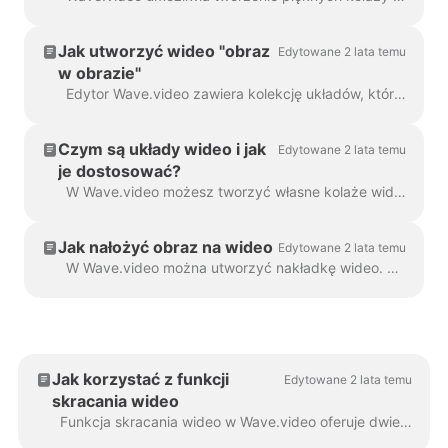
Jak utworzyć wideo "obraz
Edytowane 2 lata temu
w obrazie"
Edytor Wave.video zawiera kolekcję układów, które umożliwiają łączenie kilku klipów wideo lub obrazów. Jeśli chcesz stworzyć wideo "obraz w obrazie",...
Czym są układy wideo i jak
Edytowane 2 lata temu
je dostosować?
W Wave.video możesz tworzyć własne kolaże wideo, korzystając z przydatnej funkcji - układów wideo. Układ wideo to sposób wyświetlania elementów wizualnych, które...
Jak nałożyć obraz na wideo
Edytowane 2 lata temu
W Wave.video można utworzyć nakładkę wideo. Oto jak to zrobić. Nakładka wideo to obraz lub wideo, które można dodać do filmu (lub jeszcze lepiej...
Jak korzystać z funkcji
Edytowane 2 lata temu
skracania wideo
Funkcja skracania wideo w Wave.video oferuje dwie wszechstronne opcje: skrócenie całego wideo do bardziej zwięzłej wersji lub utworzenie wielu...