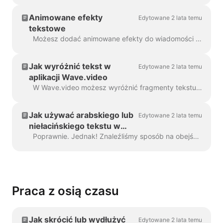
Animowane efekty
Edytowane 2 lata temu
tekstowe
Możesz dodać animowane efekty do wiadomości tekstowych w swoim filmie, aby uczynić je bardziej angażującymi i przyciągającymi wzrok. Po dodaniu tekstu do wideo, ...
Jak wyróżnić tekst w
Edytowane 2 lata temu
aplikacji Wave.video
W Wave.video możesz wyróżnić fragmenty tekstu, aby odróżniały się od reszty wiadomości. Aby wyróżnić część tekstu, wybierz...
Jak używać arabskiego lub
Edytowane 2 lata temu
niełacińskiego tekstu w
Wave.video
Poprawnie. Jednak! Znaleźliśmy sposób na obejście tego problemu, dzięki kreatywnemu użytkownikowi i naszemu zespołowi wsparcia. Wystarczy utworzyć plik wektorowy/ima...
Praca z osią czasu
Jak skrócić lub wydłużyć
Edytowane 2 lata temu