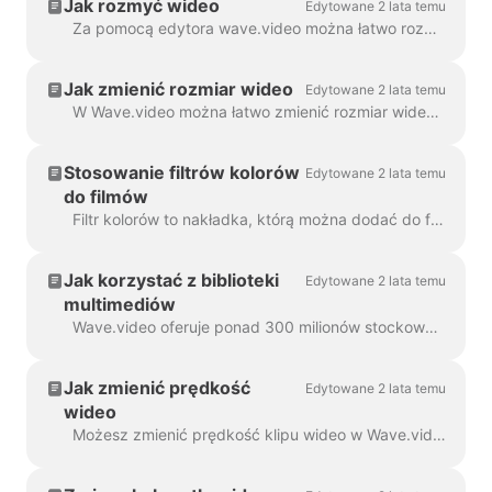
Jak rozmyć wideo
Edytowane 2 lata temu
Za pomocą edytora wave.video można łatwo rozmyć lub rozpikselować dowolny obiekt lub tekst w filmie. Najpierw otwórz edytor i wybierz "Nakładki i naklejki", a następnie ...
Jak zmienić rozmiar wideo
Edytowane 2 lata temu
W Wave.video można łatwo zmienić rozmiar wideo do różnych proporcji. W edytorze w kroku "Zmień rozmiar wideo" można wybrać nowy format dla...
Stosowanie filtrów kolorów
Edytowane 2 lata temu
do filmów
Filtr kolorów to nakładka, którą można dodać do filmów. Jest to przydatne, gdy chcesz nadać swojemu filmowi spójny, markowy wygląd i sprawić, by...
Jak korzystać z biblioteki
Edytowane 2 lata temu
multimediów
Wave.video oferuje ponad 300 milionów stockowych klipów wideo i obrazów, ale jest też wiele funkcji, które nasi użytkownicy i pracownicy pokochali...
Jak zmienić prędkość
Edytowane 2 lata temu
wideo
Możesz zmienić prędkość klipu wideo w Wave.video. Aby to zrobić, przejdź do kroku Edytuj i wybierz żądaną prędkość. Domyślnie prędkość wideo jest ...