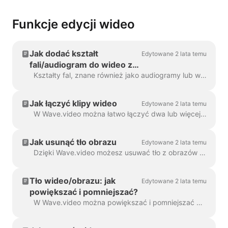
Funkcje edycji wideo
Jak dodać kształt
Edytowane 2 lata temu
fali/audiogram do wideo za
pomocą Wave.video
Kształty fal, znane również jako audiogramy lub wizualne fale dźwiękowe, to animacje wizualizujące dźwięk wideo. Wygeneruj kształt fali dla swojego podcastu...
Jak łączyć klipy wideo
Edytowane 2 lata temu
W Wave.video można łatwo łączyć dwa lub więcej klipów wideo lub obrazów, aby utworzyć dłuższy film. Aby to zrobić, przejdź na stronę https://wave.video/pl/ i kliknij ...
Jak usunąć tło obrazu
Edytowane 2 lata temu
Dzięki Wave.video możesz usuwać tło z obrazów przesyłanych do biblioteki multimediów. Jest to bardzo przydatne, gdy chcesz utworzyć kciuk...
Tło wideo/obrazu: jak
Edytowane 2 lata temu
powiększać i pomniejszać?
W Wave.video można powiększać i pomniejszać wideo lub obraz. Aby powiększyć/pomniejszyć, przejdź do kroku Edycja i przełącz się na zakładkę "Wideo/Obraz" (dep...