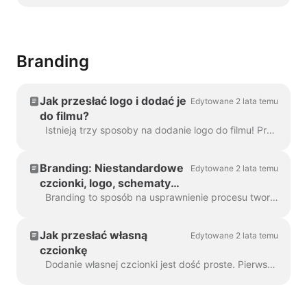
Wave.video
Branding
Jak przesłać logo i dodać je
Edytowane 2 lata temu
do filmu?
Istnieją trzy sposoby na dodanie logo do filmu! Przeanalizujmy każdą metodę i rozważmy jej zalety i wady! Jeśli planujesz używać tego logo naprawdę ...
Branding: Niestandardowe
Edytowane 2 lata temu
czcionki, logo, schematy
kolorów
Branding to sposób na usprawnienie procesu tworzenia markowych filmów, a także na zwiększenie wydajności. Daje ci możliwość wypełnienia kilku "marek...
Jak przesłać własną
Edytowane 2 lata temu
czcionkę
Dodanie własnej czcionki jest dość proste. Pierwszym sposobem, aby to zrobić, jest Brand Manager . W dowolnym projekcie kliknij "Zarządzaj markami", w górnej części ...