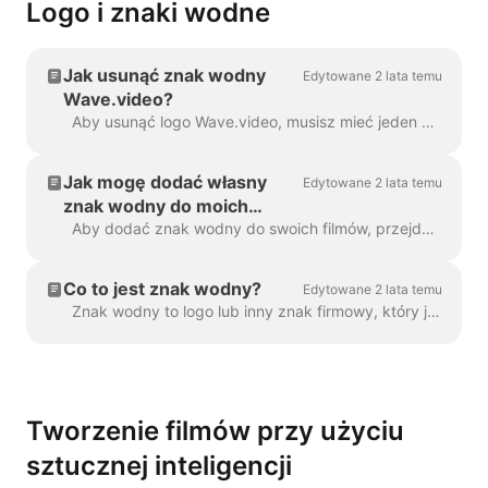
Logo i znaki wodne
Jak usunąć znak wodny
Edytowane 2 lata temu
Wave.video?
Aby usunąć logo Wave.video, musisz mieć jeden z naszych planów. Wszystkie plany można sprawdzić tutaj . W "Moich projektach" kliknij trzy kropki, aby otworzyć Play...
Jak mogę dodać własny
Edytowane 2 lata temu
znak wodny do moich
filmów?
Aby dodać znak wodny do swoich filmów, przejdź do kroku "Znak wodny" i prześlij obraz, który ma być wyświetlany jako znak wodny. Gdy ...
Co to jest znak wodny?
Edytowane 2 lata temu
Znak wodny to logo lub inny znak firmowy, który jest wyświetlany w całym filmie. Za pomocą znaku wodnego można nadać swoim filmom...
Tworzenie filmów przy użyciu
sztucznej inteligencji