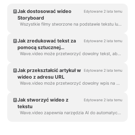
Jak dostosować wideo
Edytowane 2 lata temu
Storyboard
Wszystkie filmy stworzone na podstawie tekstu lub wpisu na blogu nazywamy "Storyboard video", ponieważ mają one skrypt powiązany z poszczególnymi scenami filmu. ...
Jak zredukować tekst za
Edytowane 2 lata temu
pomocą sztucznej
inteligencji i utworzyć
Wave.video może przetworzyć dowolny tekst, aby utworzyć wideo, które wyjaśni, o co chodzi. Możesz ustawić żądany czas trwania i dostroić automatycznie generowany ...
wideo
Jak przekształcić artykuł w
Edytowane 2 lata temu
wideo z adresu URL
Wave.video może przetworzyć dowolny wpis na blogu lub artykuł na krótki film, który krótko opowiada o tym, o czym był tekst. Używamy algorytmów sztucznej inteligencji, aby wyodrębnić najbardziej...
Jak stworzyć wideo z
Edytowane 2 lata temu
tekstu
Wave.video zapewnia narzędzia AI do automatycznego tworzenia wideo z tekstu. Wave wybierze dla ciebie odpowiednie filmy stockowe i muzykę. Tekst będzie w...