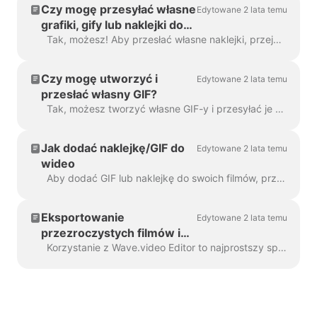
Czy mogę przesyłać własne
Edytowane 2 lata temu
grafiki, gify lub naklejki do
Wave.video?
Tak, możesz! Aby przesłać własne naklejki, przejdź do kroku "Nakładki i naklejki" w menu po lewej stronie i kliknij zakładkę "Media" -> "Prześlij"....
Czy mogę utworzyć i
Edytowane 2 lata temu
przesłać własny GIF?
Tak, możesz tworzyć własne GIF-y i przesyłać je do Wave.video. Oto pomocny artykuł na temat tworzenia własnych GIF-ów. Gdy twój GIF zostanie...
Jak dodać naklejkę/GIF do
Edytowane 2 lata temu
wideo
Aby dodać GIF lub naklejkę do swoich filmów, przejdź do kroku Nakładki i naklejki w menu po lewej stronie. Zobaczysz tam wszystkie a...
Eksportowanie
Edytowane 2 lata temu
przezroczystych filmów i
gifów w Wave.video
Korzystanie z Wave.video Editor to najprostszy sposób na tworzenie lub dostosowywanie markowych lub przezroczystych elementów wideo, niestandardowych nakładek, ...