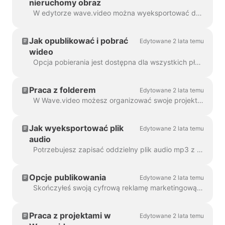
nieruchomy obraz
W edytorze wave.video można wyeksportować dowolną klatkę do formatu JPG, PNG lub GIF. Tylko PNG i GIF obsługują przezroczystość. Jak zacząć? Najpierw znajdź klatkę ...
Jak opublikować i pobrać
Edytowane 2 lata temu
wideo
Opcja pobierania jest dostępna dla wszystkich płacących użytkowników wave.video. Aby pobrać film, należy wykonać 2 proste kroki: Opcja A: Krok ...
Praca z folderem
Edytowane 2 lata temu
W Wave.video możesz organizować swoje projekty w foldery. W ten sposób wygodniej jest przeszukiwać projekty. Aby utworzyć nowy f...
Jak wyeksportować plik
Edytowane 2 lata temu
audio
Potrzebujesz zapisać oddzielny plik audio mp3 z wideo do podcastu lub po prostu chcesz go użyć jako lektora? To proste dzięki wave.video! Po pierwsze,...
Opcje publikowania
Edytowane 2 lata temu
Skończyłeś swoją cyfrową reklamę marketingową i jesteś gotowy, aby podzielić się nią ze światem. Co teraz? Czas na publikację! W Wave.video ed...
Praca z projektami w
Edytowane 2 lata temu