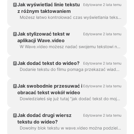
Jak wyświetlać linie tekstu
Edytowane 2 lata temu
z różnym taktowaniem
Możesz łatwo kontrolować czas wyświetlania tekstu na ekranie dzięki funkcji opóźnienia tekstu. Aby z niej skorzystać, należy upewnić się, że tekst ma wiele linii w...
Jak stylizować tekst w
Edytowane 2 lata temu
aplikacji Wave.video
W Wave.video możesz nadać swojemu tekstowi na wideo taki styl, jaki chcesz. Oto dostępne opcje edycji: Zmień czcionkę Zmień kolor tekstu...
Jak dodać tekst do wideo?
Edytowane 2 lata temu
Dodanie tekstu do filmu pomaga przekazać wiadomość, nawet jeśli widzowie oglądają film z wyłączonym dźwiękiem. W Wave.video można to zrobić ...
Jak swobodnie przesuwać i
Edytowane 2 lata temu
obracać tekst wokół wideo
Dowiedziałeś się już tutaj "jak dodać tekst do mojego wideo". Tutaj porozmawiamy o przesuwaniu dwóch lub więcej bloków tekstu wokół wideo w Wave.video ...
Jak dodać drugi wiersz
Edytowane 2 lata temu
tekstu do wideo?
Dowolny blok tekstu w wave.video można podzielić na wiele linii o różnych rozmiarach, kolorach i dekoracjach. Aby dodać linię, zaznacz tekst. Jeśli ...