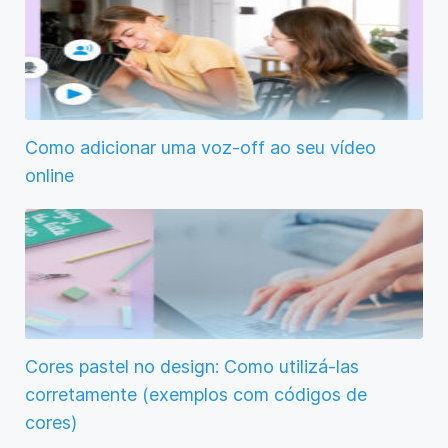
Como adicionar uma voz-off ao seu vídeo
online
Cores pastel no design: Como utilizá-las
corretamente (exemplos com códigos de
cores)