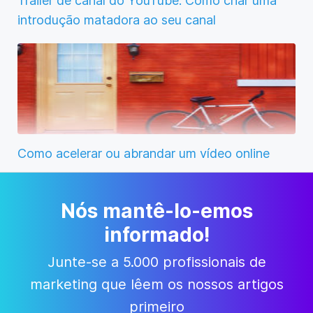
Trailer de canal do YouTube: Como criar uma
introdução matadora ao seu canal
Como acelerar ou abrandar um vídeo online
Nós mantê-lo-emos
informado!
Junte-se a 5.000 profissionais de
marketing que lêem os nossos artigos
primeiro