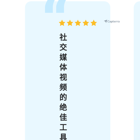
社
交
媒
体
视
频
的
绝
佳
工
具