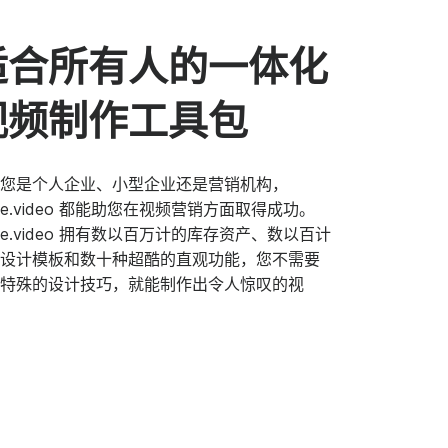
Instagram 视频下载器
适合所有人的一体化
See all →
视频制作工具包
您是个人企业、小型企业还是营销机构，
ve.video 都能助您在视频营销方面取得成功。
ve.video 拥有数以百万计的库存资产、数以百计
设计模板和数十种超酷的直观功能，您不需要
特殊的设计技巧，就能制作出令人惊叹的视