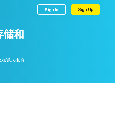
Sign Up
Sign In
松存储和
与您的队友和客
Converters
YouTube 至 MP4 转换器
YouTube 至 MP3 转换器
Instagram 到 MP4 转换器