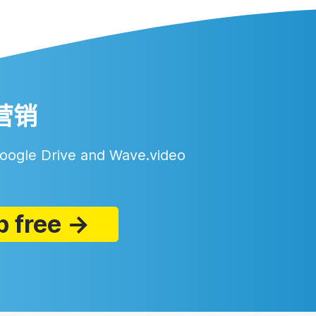
营销
oogle Drive and Wave.video
p free →