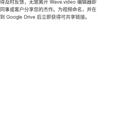
得及时反馈，无需离开 Wave.video 编辑器即
同事或客户分享您的杰作。为视频命名，并在
到 Google Drive 后立即获得可共享链接。