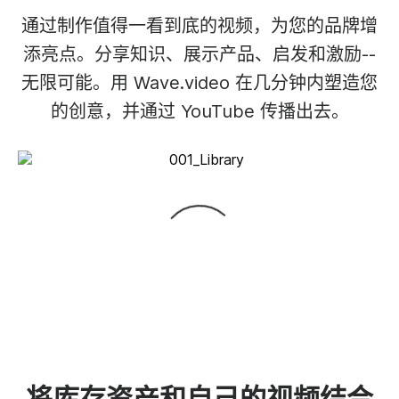
通过制作值得一看到底的视频，为您的品牌增
添亮点。分享知识、展示产品、启发和激励--
无限可能。用 Wave.video 在几分钟内塑造您
的创意，并通过 YouTube 传播出去。
将库存资产和自己的视频结合