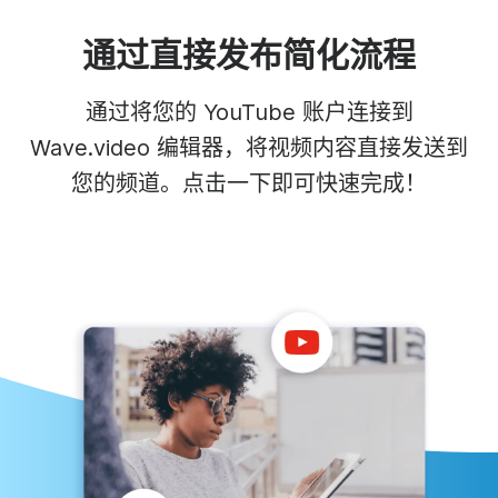
通过直接发布简化流程
通过将您的 YouTube 账户连接到
Wave.video 编辑器，将视频内容直接发送到
您的频道。点击一下即可快速完成！