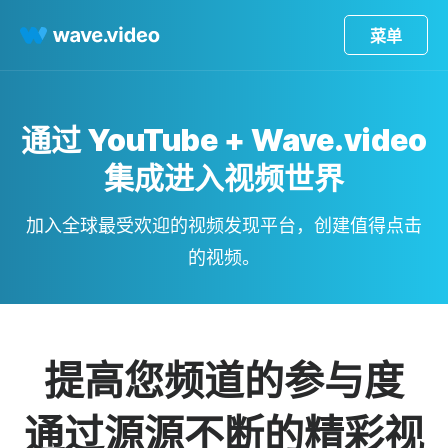
菜单
通过 YouTube + Wave.video
集成进入视频世界
加入全球最受欢迎的视频发现平台，创建值得点击
的视频。
提高您频道的参与度
通过源源不断的精彩视