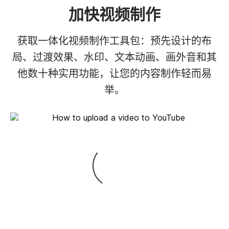
加快视频制作
获取一体化视频制作工具包：预先设计的布
局、过渡效果、水印、文本动画、画外音和其
他数十种实用功能，让您的内容制作轻而易
举。