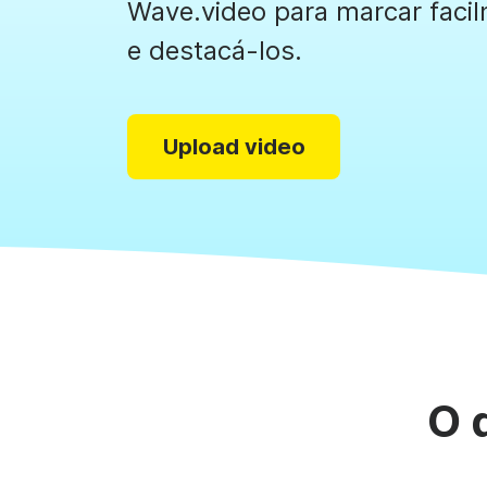
Criador de colag
Wave.video para marcar faci
e destacá-los.
Criador de GIFs
See all →
See all →
Upload video
O 