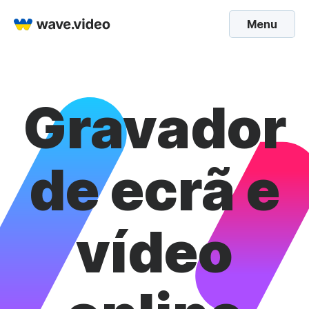
Menu
Gravador
de ecrã e
vídeo