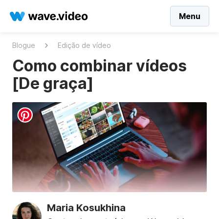
Menu
Blogue
Edição de vídeo
Como combinar vídeos
[De graça]
Maria Kosukhina