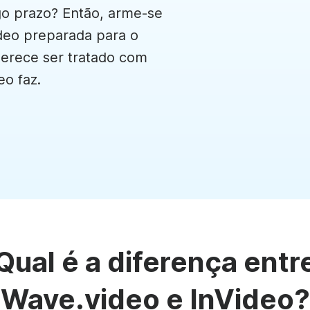
ens de vídeo
Texto animado
Fotograma de v
Criar vídeo
Locução de vídeo
go prazo? Então, arme-se
Calendário de c
Criador de
Legendagem
deo preparada para o
See all →
See all →
merece ser tratado com
See all →
See all →
eo faz.
oad
Qual é a diferença entr
lates
Wave.video e InVideo?