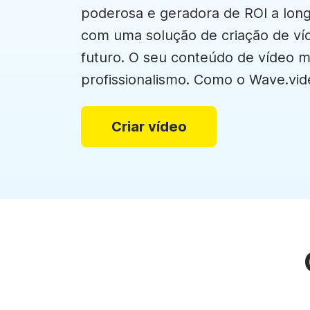
Criador de colag
poderosa e geradora de ROI a lon
Criador de GIFs
com uma solução de criação de ví
See all →
futuro. O seu conteúdo de vídeo 
See all →
profissionalismo. Como o Wave.vid
Criar vídeo
Upl
Temp