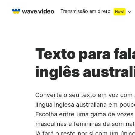
Transmissão em direto
New!
Live streaming
Multistreaming
Software de tran
Texto para fa
Contagem decresce
Gravador de vídeo
Criador de sobre
inglês austra
Terço inferior
Teste da câmara Web
Transmissão em 
Stock libraries
Online video edi
Miniatura
Conversa em direto
Transmissão em 
Ecrã "A começar em
Converta o seu texto em voz com
Vídeo de stock gratu
Criador de vídeo 
Estúdio de transmissão em direto
Corrente de Co
língua inglesa australiana em pouc
Introdução à transm
Música sem direitos 
Combinar clips de
Gravador de câmara Web
Reuniões em linh
Escolha entre uma gama de vozes 
Imagens de stock gra
Gerador de text
masculinas e femininas de som nat
IA fará o resto por si com um único