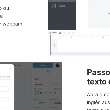
o ou
ma
de webcam
Passo
texto
Abra o co
inglês aus