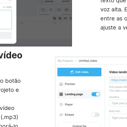
texto que
voz alta. 
entre as 
ajuste a v
vídeo
 o botão
rojeto e
vídeo
 (.mp3)
porá-lo