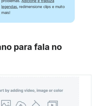
problemas.
Adicione e traduza
legendas
, redimensione clips e muito
mais!
no para fala no