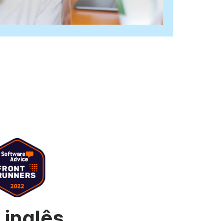
ídeo
s para o YouTube
Leitor de vídeo com marca
onteúdos
 memes
Enviar vídeo por correio eletrónic
See all →
 inglês