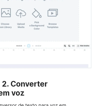
 2. Converter
 em voz
nversor de texto para voz em