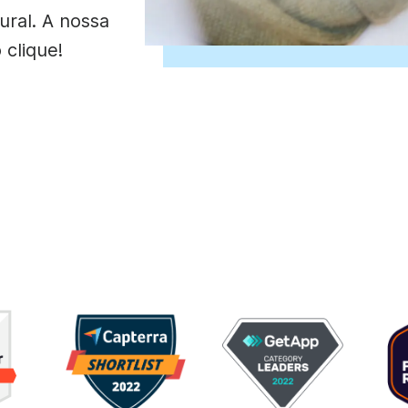
ens de vídeo
Texto animado
Fotograma de v
Criar vídeo
Locução de vídeo
ural. A nossa
Calendário de c
Criador de
Legendagem
 clique!
See all →
See all →
See all →
See all →