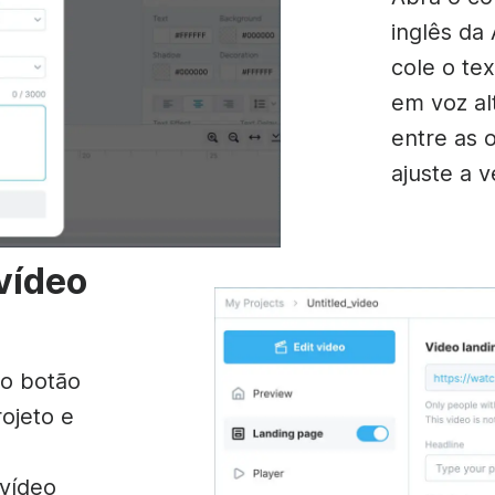
inglês da
cole o te
em voz al
entre as 
ajuste a v
vídeo
 o botão
rojeto e
vídeo