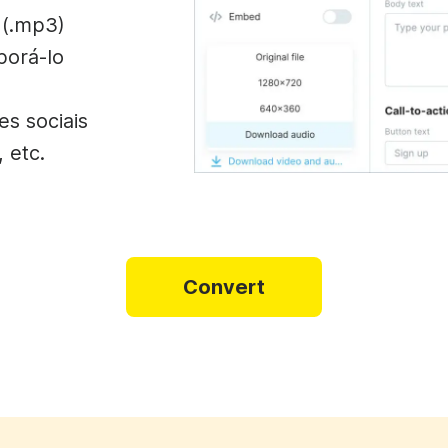
 (.mp3)
porá-lo
s sociais
 etc.
Convert