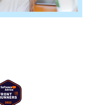
ídeo
s para o YouTube
Leitor de vídeo com marca
onteúdos
 memes
Enviar vídeo por correio eletrónic
See all →