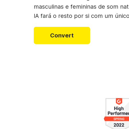
Criador de colag
masculinas e femininas de som nat
Criador de GIFs
IA fará o resto por si com um único
See all →
See all →
Convert