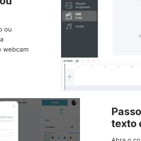
 ou
o ou
ma
de webcam
Passo
texto
Abra o co